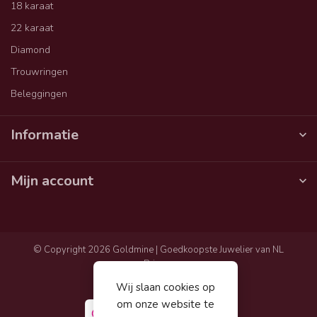
18 karaat
22 karaat
Diamond
Trouwringen
Beleggingen
Informatie
Mijn account
© Copyright 2026 Goldmine | Goedkoopste Juwelier van NL
Privacy
Algemene voorwaarden
Wij slaan cookies op
Sitemap
om onze website te