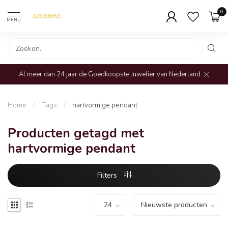
0
MENU
Al meer dan 24 jaar de Goedkoopste Juwelier van Nederland
Home
/
Tags
/
hartvormige pendant
Producten getagd met
hartvormige pendant
Filters