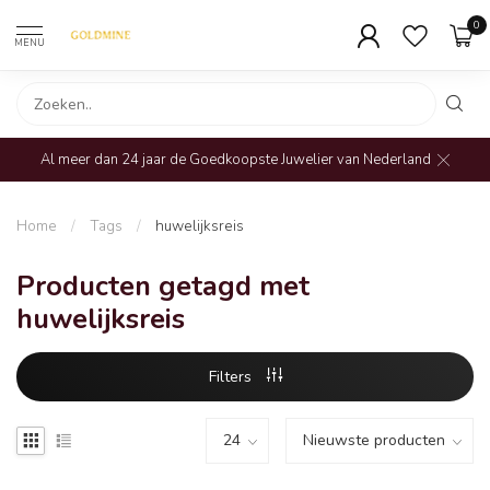
0
MENU
Al meer dan 24 jaar de Goedkoopste Juwelier van Nederland
Home
/
Tags
/
huwelijksreis
Producten getagd met
huwelijksreis
Filters