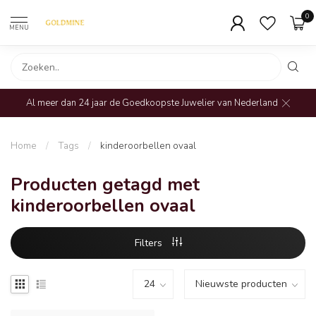
0
MENU
Al meer dan 24 jaar de Goedkoopste Juwelier van Nederland
Home
/
Tags
/
kinderoorbellen ovaal
Producten getagd met
kinderoorbellen ovaal
Filters