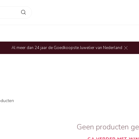
Al meer dan 24 jaar de Goedkoopste Juwelier van Nederland
ducten
Geen producten g