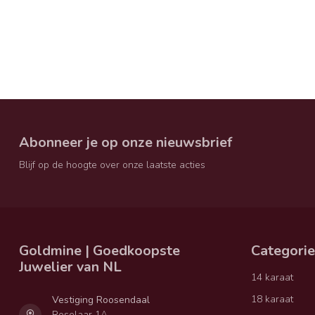
Abonneer je op onze nieuwsbrief
Blijf op de hoogte over onze laatste acties
Goldmine | Goedkoopste
Categori
Juwelier van NL
14 karaat
18 karaat
Vestiging Roosendaal
Roselaar 1A