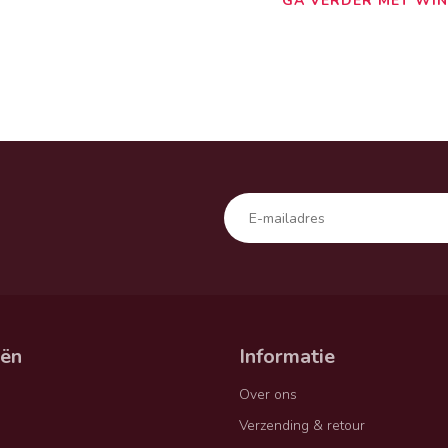
GA VERDER MET WIN
eën
Informatie
Over ons
Verzending & retour