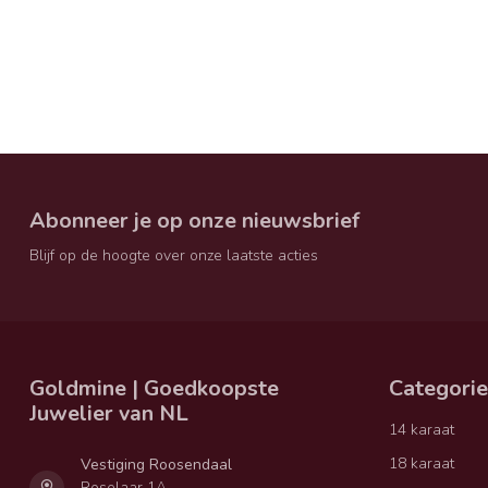
Abonneer je op onze nieuwsbrief
Blijf op de hoogte over onze laatste acties
Goldmine | Goedkoopste
Categori
Juwelier van NL
14 karaat
18 karaat
Vestiging Roosendaal
Roselaar 1A