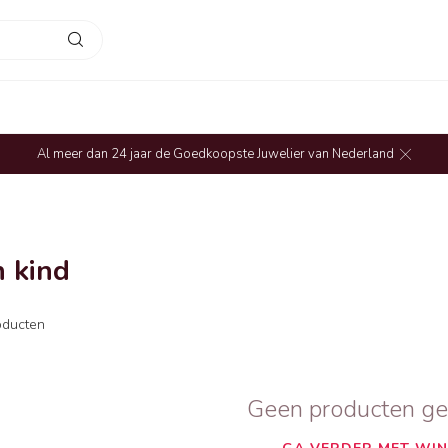
Al meer dan 24 jaar de Goedkoopste Juwelier van Nederland
 kind
ducten
Geen producten g