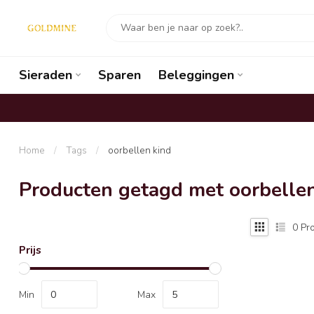
Sieraden
Sparen
Beleggingen
Home
/
Tags
/
oorbellen kind
Producten getagd met oorbellen
0
Pro
Prijs
Min
Max