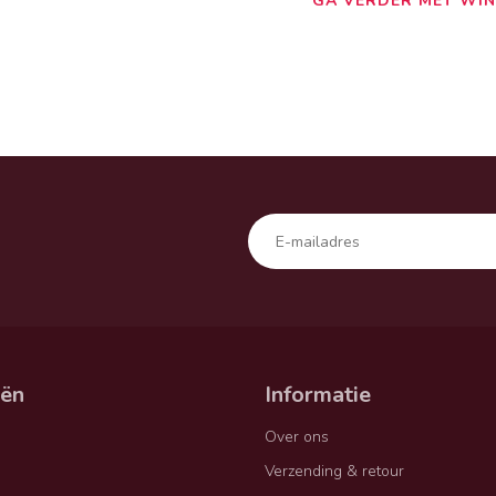
GA VERDER MET WIN
eën
Informatie
Over ons
Verzending & retour