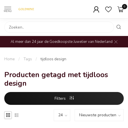
0
MENU
Al meer dan 24 jaar de Goedkoopste Juwelier van Nederland
Home
/
Tags
/
tijdloos design
Producten getagd met tijdloos
design
Filters