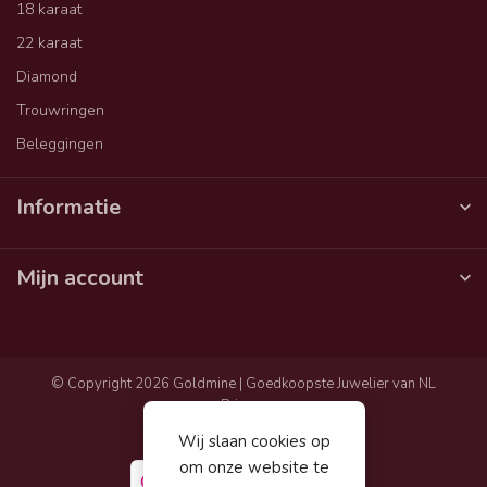
18 karaat
22 karaat
Diamond
Trouwringen
Beleggingen
Informatie
Mijn account
© Copyright 2026 Goldmine | Goedkoopste Juwelier van NL
Privacy
Algemene voorwaarden
Wij slaan cookies op
Sitemap
om onze website te