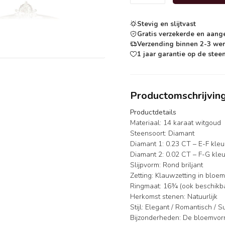
Stevig en slijtvast
Gratis verzekerde en aang
Verzending binnen 2-3 we
1 jaar garantie op de steen
Productomschrijvin
Productdetails
Materiaal: 14 karaat witgoud
Steensoort: Diamant
Diamant 1: 0.23 CT – E-F kleur
Diamant 2: 0.02 CT – F-G kleur
Slijpvorm: Rond briljant
Zetting: Klauwzetting in bloe
Ringmaat: 16¾ (ook beschikb
Herkomst stenen: Natuurlijk
Stijl: Elegant / Romantisch / S
Bijzonderheden: De bloemvorm