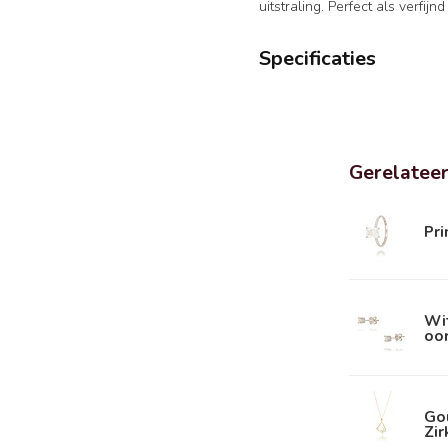
uitstraling. Perfect als verfij
Specificaties
Gerelatee
Pr
Wi
oo
Go
Zi