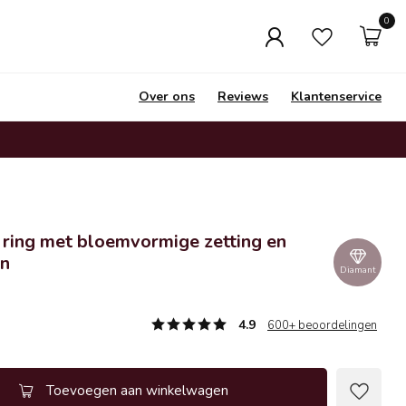
0
Over ons
Reviews
Klantenservice
ring met bloemvormige zetting en
en
Diamant
4.9
600+ beoordelingen
Toevoegen aan winkelwagen