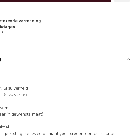
etekende verzending
rkdagen
 *
g
, SI zuiverheid
, SI zuiverheid
mvorm
aar in gewenste maat)
ubtiel
ige zetting met twee diamanttypes creëert een charmante