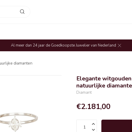
Al meer dan 24 jaar de Goedkoopste Juwelier van Nederland
uurlijke diamanten
Elegante witgouden 
natuurlijke diamant
Diamant
€2.181,00