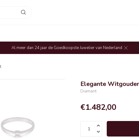
Al meer dan 24 jaar de Goedkoopste Juwelier van Nederland
t
Elegante Witgouden 
Diamant
€1.482,00