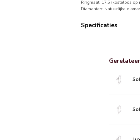
Ringmaat: 17,5 (kosteloos op
Diamanten: Natuurlijke diama
Specificaties
Gerelatee
So
So
Lux