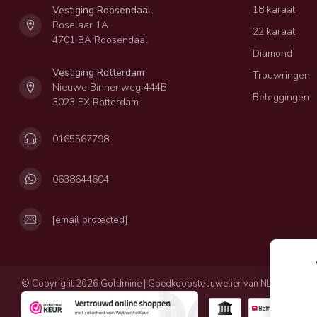
18 karaat
Vestiging Roosendaal
Roselaar 1A
22 karaat
4701 BA Roosendaal
Diamond
Vestiging Rotterdam
Trouwringen
Nieuwe Binnenweg 444B
Beleggingen
3023 EX Rotterdam
0165567798
0638644604
[email protected]
© Copyright 2026 Goldmine | Goedkoopste Juwelier van NL
Privacy
Al