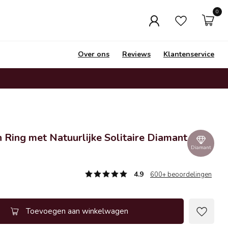
0
Over ons
Reviews
Klantenservice
Ring met Natuurlijke Solitaire Diamant
Diamant
4.9
600+ beoordelingen
Toevoegen aan winkelwagen