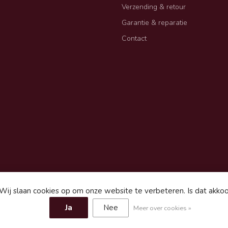
Verzending & retour
Garantie & reparatie
Contact
Wij slaan cookies op om onze website te verbeteren. Is dat akko
gemene voorwaarden
Sitemap
Ja
Nee
Meer over cookies »