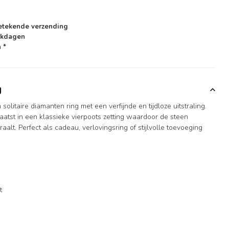
etekende verzending
rkdagen
 *
g
olitaire diamanten ring met een verfijnde en tijdloze uitstraling.
laatst in een klassieke vierpoots zetting waardoor de steen
traalt. Perfect als cadeau, verlovingsring of stijlvolle toevoeging
t