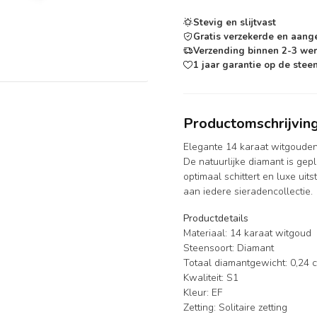
Stevig en slijtvast
Gratis verzekerde en aang
Verzending binnen 2-3 we
1 jaar garantie op de steen
Productomschrijvin
Elegante 14 karaat witgouden s
De natuurlijke diamant is gep
optimaal schittert en luxe uits
aan iedere sieradencollectie.
Productdetails
Materiaal: 14 karaat witgoud
Steensoort: Diamant
Totaal diamantgewicht: 0,24 c
Kwaliteit: S1
Kleur: EF
Zetting: Solitaire zetting