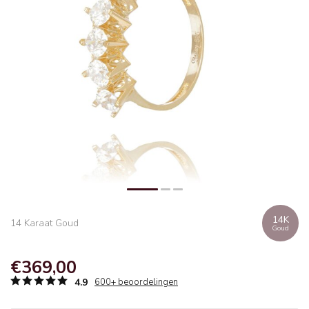
14K
14 Karaat Goud
Goud
€369,00
4.9
600+ beoordelingen