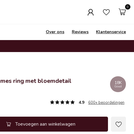
0
Over ons
Reviews
Klantenservice
ames ring met bloemdetail
18K
Goud
4.9
600+ beoordelingen
Toevoegen aan winkelwagen