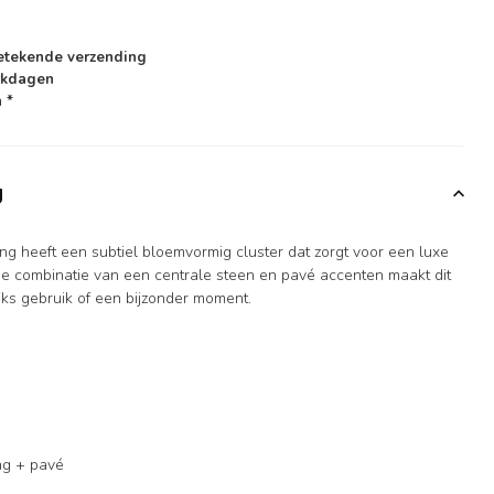
etekende verzending
rkdagen
 *
g
g heeft een subtiel bloemvormig cluster dat zorgt voor een luxe
De combinatie van een centrale steen en pavé accenten maakt dit
jks gebruik of een bijzonder moment.
ing + pavé