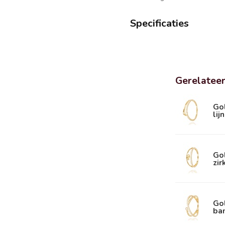
Specificaties
Gerelatee
Go
lij
Go
zir
Go
ban