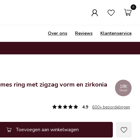
0
Over ons
Reviews
Klantenservice
mes ring met zigzag vorm en zirkonia
18K
Goud
4.9
600+ beoordelingen
Toevoegen aan winkelwagen