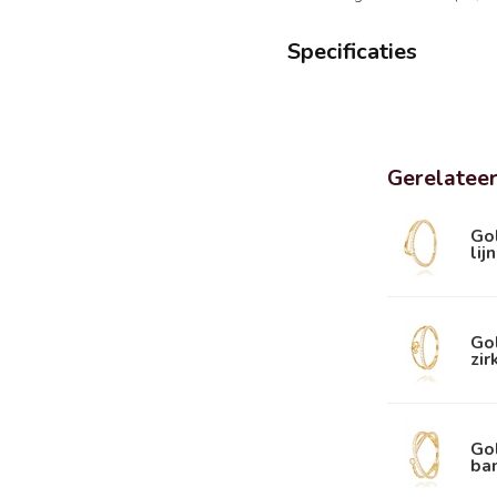
Specificaties
Gerelatee
Go
lij
Go
zir
Go
ban