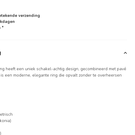
etekende verzending
rkdagen
 *
g
ng heeft een uniek schakel-achtig design, gecombineerd met pavé
at is een moderne, elegante ring die opvalt zonder te overheersen
etrisch
rkonia)
)